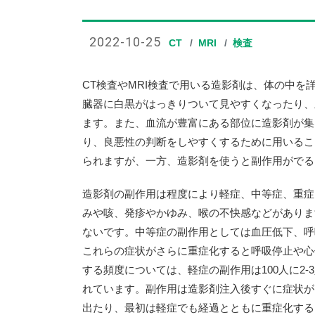
2022-10-25
CT
MRI
検査
CT検査やMRI検査で用いる造影剤は、体の中
臓器に白黒がはっきりついて見やすくなったり、
ます。また、血流が豊富にある部位に造影剤が集
り、良悪性の判断をしやすくするために用いるこ
られますが、一方、造影剤を使うと副作用がでる
造影剤の副作用は程度により軽症、中等症、重症
みや咳、発疹やかゆみ、喉の不快感などがありま
ないです。中等症の副作用としては血圧低下、呼
これらの症状がさらに重症化すると呼吸停止や心
する頻度については、軽症の副作用は100人に2-
れています。副作用は造影剤注入後すぐに症状が
出たり、最初は軽症でも経過とともに重症化する