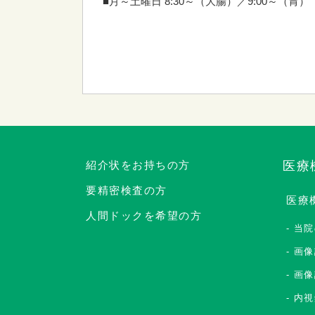
■月～土曜日 8:30～（大腸）／9:00～（胃）
紹介状をお持ちの方
医療
要精密検査の方
医療
人間ドックを希望の方
当院
画像
画像
内視