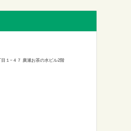
丁目１−４７
廣瀬お茶の水ビル2階