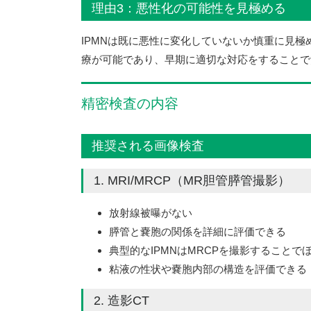
理由3：悪性化の可能性を見極める
IPMNは既に悪性に変化していないか慎重に見
療が可能であり、早期に適切な対応をすることで
精密検査の内容
推奨される画像検査
1. MRI/MRCP（MR胆管膵管撮影）
放射線被曝がない
膵管と嚢胞の関係を詳細に評価できる
典型的なIPMNはMRCPを撮影すること
粘液の性状や嚢胞内部の構造を評価できる
2. 造影CT