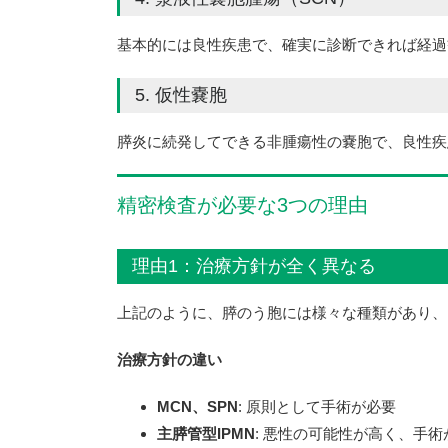
基本的には良性疾患で、確実に診断できれば経過
5. 仮性嚢胞
膵炎に続発してできる非腫瘍性の嚢胞で、良性疾
精密検査が必要な3つの理由
理由1：治療方針が全く異なる
上記のように、膵のう胞には様々な種類があり、
治療方針の違い
MCN、SPN
: 原則として手術が必要
主膵管型IPMN
: 悪性の可能性が高く、手