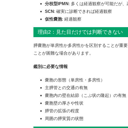
分枝型IPMN
: 多くは経過観察が可能だが
SCN
: 確実に診断できれば経過観察
仮性嚢胞
: 経過観察
理由2：見た目だけでは判断できない
膵嚢胞が単房性か多房性かを区別することが重要
ことが困難な場合があります。
鑑別に必要な情報
嚢胞の形態（単房性・多房性）
主膵管との交通の有無
嚢胞内の壁在結節（こぶ状の隆起）の有無
嚢胞壁の厚さや性状
膵管の拡張の程度
周囲の膵実質の状態