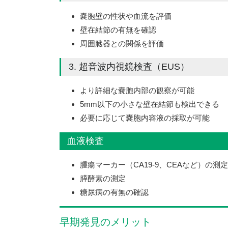
嚢胞壁の性状や血流を評価
壁在結節の有無を確認
周囲臓器との関係を評価
3. 超音波内視鏡検査（EUS）
より詳細な嚢胞内部の観察が可能
5mm以下の小さな壁在結節も検出できる
必要に応じて嚢胞内容液の採取が可能
血液検査
腫瘍マーカー（CA19-9、CEAなど）の測定
膵酵素の測定
糖尿病の有無の確認
早期発見のメリット