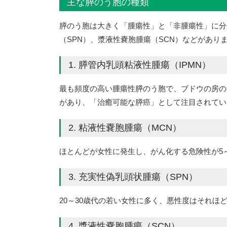
主な膵のう胞の種類
膵のう胞は大きく「腫瘍性」と「非腫瘍性」に分
（SPN）、漿液性嚢胞腫瘍（SCN）などがあり
1. 膵管内乳頭粘液性腫瘍（IPMN）
最も頻度の高い腫瘍性膵のう胞で、ブドウの房の
があり、「治癒可能な膵癌」として注目されてい
2. 粘液性嚢胞腫瘍（MCN）
ほとんどが女性に発生し、がん化する危険性が5
3. 充実性偽乳頭状腫瘍（SPN）
20～30歳代の若い女性に多く、悪性度はそれほ
4. 漿液性嚢胞腫瘍（SCN）