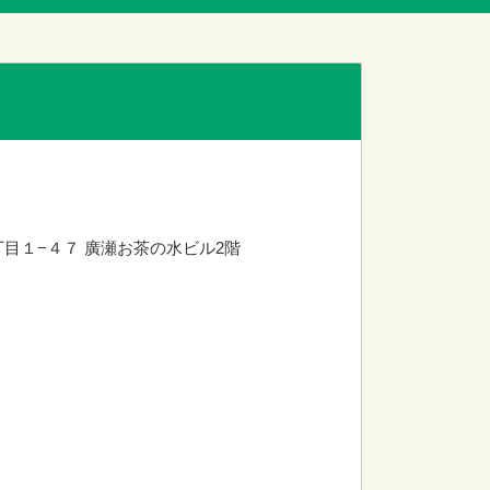
丁目１−４７
廣瀬お茶の水ビル2階