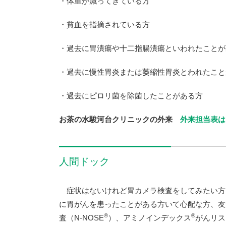
・体重が減ってきている方
・貧血を指摘されている方
・過去に胃潰瘍や十二指腸潰瘍といわれたことが
・過去に慢性胃炎または萎縮性胃炎とわれたこと
・過去にピロリ菌を除菌したことがある方
お茶の水駿河台クリニックの外来
外来担当表は
人間ドック
症状はないけれど胃カメラ検査をしてみたい方、
に胃がんを患ったことがある方いて心配な方、友
®
®
査（N-NOSE
）、アミノインデックス
がんリス