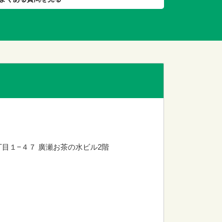
丁目１−４７
廣瀬お茶の水ビル2階